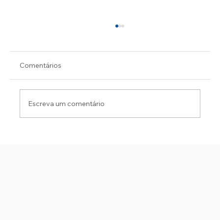
Comentários
Escreva um comentário
FÁBIO E ROGÉRIO OFICIALIZAM A
CHAPA E ANUNCIAM INVESTIMENTOS
PARA SERGIPE