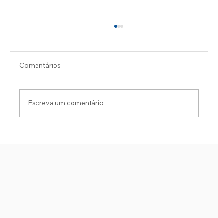
Comentários
Escreva um comentário
FÁBIO E ROGÉRIO OFICIALIZAM A
CHAPA E ANUNCIAM INVESTIMENTOS
PARA SERGIPE