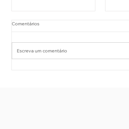
Comentários
Escreva um comentário
MENDES PEDE À PGR
SERVI
INVESTIGAÇÃO CONTRA
VIAN
SENADOR ALESSANDRO
DO IN
VIEIRA