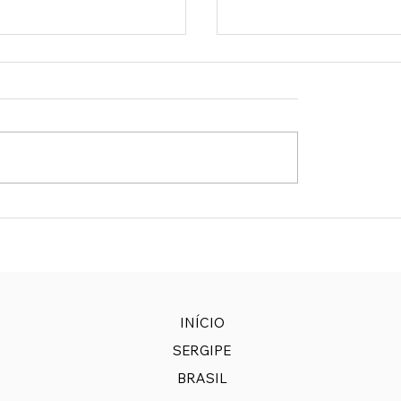
DORA ANA CRISTINA
CÂMARA APROVA U
A ASSUME COMANDO
OBRIGATÓRIO DE
SS
TORNOZELEIRA POR
AGRESSORES DE MU
INÍCIO
SERGIPE
BRASIL