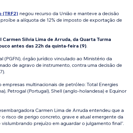
o (TRF2)
 negou recurso da União e manteve a decisão 
que proíbe a alíquota de 12% de imposto de exportação de 
 Carmen Silvia Lima de Arruda, da Quarta Turma 
uco antes das 22h da quinta-feira (9)
.
 (PGFN), órgão jurídico vinculado ao Ministério da 
amado de agravo de instrumento, contra uma decisão de 
7).
co empresas multinacionais de petróleo: Total Energies 
), Petrogal (Portugal), Shell (anglo-holandesa) e Equinor 
 desembargadora Carmen Lima de Arruda entendeu que a 
o risco de perigo concreto, grave e atual emergente da 
vislumbrando prejuízo em aguardar o julgamento final”.