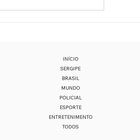
DORA ANA CRISTINA
JUSTIÇA MANTÉM L
A ASSUME COMANDO
QUE DERRUBA IMPO
SS
NA EXPORTAÇÃO DE
PETRÓLEO
INÍCIO
SERGIPE
BRASIL
MUNDO
POLICIAL
ESPORTE
ENTRETENIMENTO
TODOS