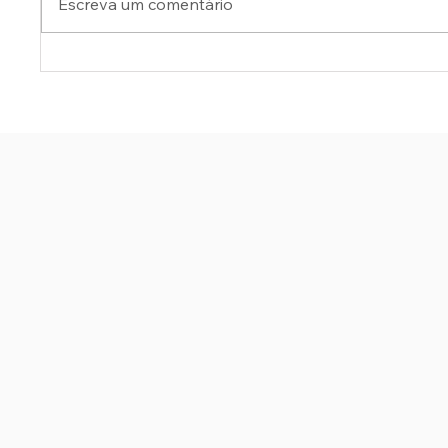
Escreva um comentário
MENDES PEDE À PGR
SERVI
INVESTIGAÇÃO CONTRA
VIAN
SENADOR ALESSANDRO
DO IN
VIEIRA