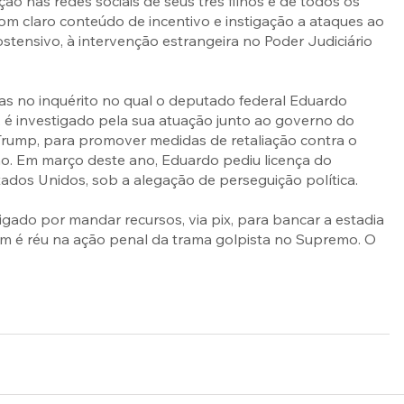
ção nas redes sociais de seus três filhos e de todos os 
com claro conteúdo de incentivo e instigação a ataques ao 
stensivo, à intervenção estrangeira no Poder Judiciário 
s no inquérito no qual o deputado federal Eduardo 
, é investigado pela sua atuação junto ao governo do 
rump, para promover medidas de retaliação contra o 
mo. Em março deste ano, Eduardo pediu licença do 
ados Unidos, sob a alegação de perseguição política. 
igado por mandar recursos, via pix, para bancar a estadia 
ém é réu na ação penal da trama golpista no Supremo. O 