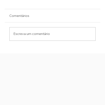
Comentários
Escreva um comentário
PC PRENDE FORAGIDO DA JUSTIÇA DA
BAHIA NA PRAIA DO ABAÍS