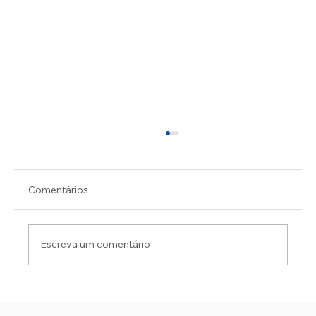
Comentários
Escreva um comentário
PC PRENDE FORAGIDO DA JUSTIÇA DA
BAHIA NA PRAIA DO ABAÍS