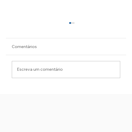
Comentários
Escreva um comentário
PC PRENDE FORAGIDO DA JUSTIÇA DA
BAHIA NA PRAIA DO ABAÍS