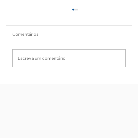
Comentários
Escreva um comentário
CARRASCAL DECIDE E FLAMENGO FICA
EM VANTAGEM NA SEMI DA
LIBERTADORES